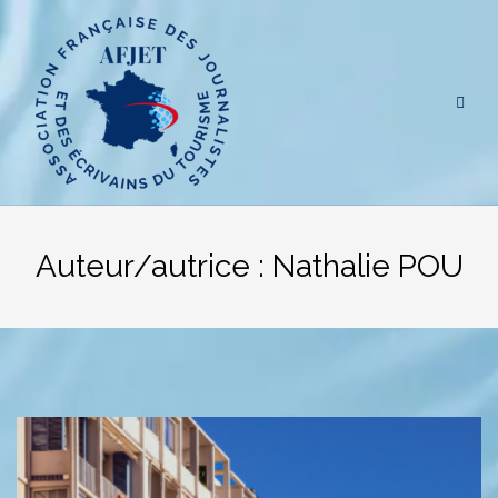
Aller
au
contenu
Auteur/autrice :
Nathalie POU