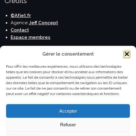
Crédits
©Afjet.fr
Agence
Jeff Concept
Contact
Espace membres
Publications
Gérer le consentement
Le blog de l'Afjet
Pour offrir les meilleures expériences, nous utilisons des technologies
telles que les cookies pour stocker et/ou accéder aux informations des
La lettre de l'Afjet
appareils. Le fait de consentir à ces technologies nous permettra de traiter
Carnet de voyage
des données telles que le comportement de navigation ou les ID uniques
Horizons Monde
sur ce site. Le fait de ne pas consentir ou de retirer son consentement
peut avoir un effet négatif sur certaines caractéristiques et fonctions.
Le Guide du Routard
Accepter
Refuser
©Afjet.fr Association française des journalistes et des
écrivains du tourisme