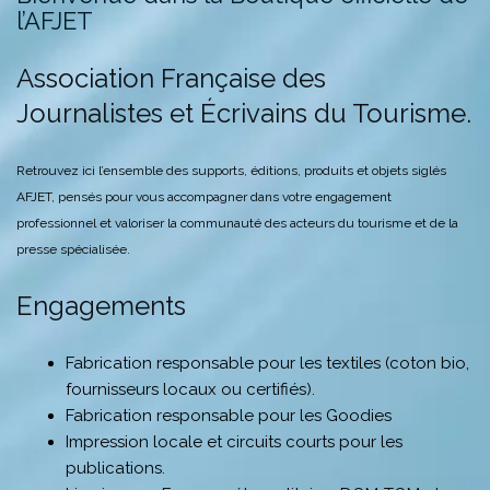
être
Les
Les
l’AFJET
choisies
options
options
sur
peuvent
peuvent
Association Française des
la
être
être
Journalistes et Écrivains du Tourisme.
page
choisies
choisies
du
sur
sur
produit
la
la
Retrouvez ici l’ensemble des supports, éditions, produits et objets siglés
page
page
AFJET, pensés pour vous accompagner dans votre engagement
du
du
professionnel et valoriser la communauté des acteurs du tourisme et de la
produit
produit
presse spécialisée.
Engagements
Fabrication responsable pour les textiles (coton bio,
fournisseurs locaux ou certifiés).
Fabrication responsable pour les Goodies
Impression locale et circuits courts pour les
publications.