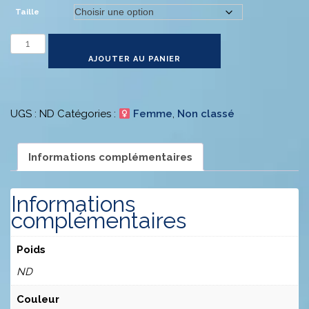
Taille
quantité
de
AJOUTER AU PANIER
Veste
softshell
femme
UGS :
ND
Catégories :
Femme
,
Non classé
Informations complémentaires
Informations
complémentaires
Poids
ND
Couleur