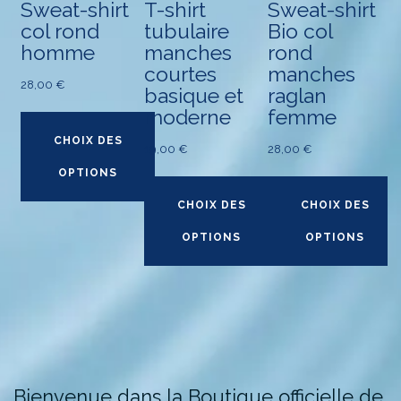
Sweat-shirt
T-shirt
Sweat-shirt
col rond
tubulaire
Bio col
homme
manches
rond
courtes
manches
28,00
€
basique et
raglan
moderne
femme
CHOIX DES
19,00
€
28,00
€
OPTIONS
CHOIX DES
CHOIX DES
Ce
OPTIONS
OPTIONS
produit
a
plusieurs
Ce
Ce
variations.
produit
produit
Les
a
a
options
plusieurs
plusieurs
peuvent
variations.
variations.
Bienvenue dans la Boutique officielle de