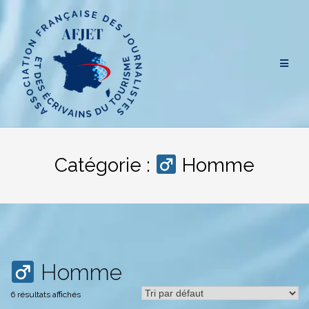
Aller
au
contenu
Catégorie :
Homme
Homme
6 résultats affichés