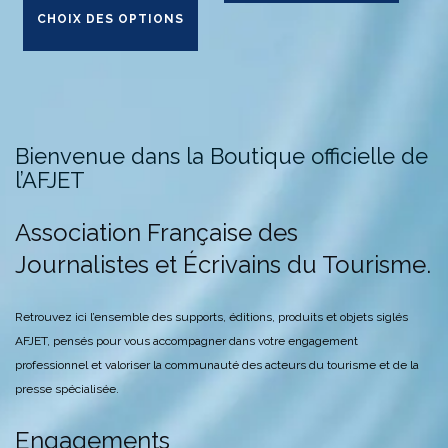
produit
plusie
CHOIX DES OPTIONS
a
variat
plusieurs
Les
variations.
optio
Les
peuv
options
être
Bienvenue dans la Boutique officielle de
peuvent
chois
l’AFJET
être
sur
choisies
la
sur
page
Association Française des
la
du
Journalistes et Écrivains du Tourisme.
page
produ
du
Retrouvez ici l’ensemble des supports, éditions, produits et objets siglés
produit
AFJET, pensés pour vous accompagner dans votre engagement
professionnel et valoriser la communauté des acteurs du tourisme et de la
presse spécialisée.
Engagements