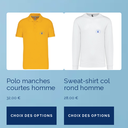
options
variat
peuvent
Les
être
optio
choisies
peuv
sur
être
la
chois
page
sur
du
la
produit
page
du
produ
Polo manches
Sweat-shirt col
courtes homme
rond homme
32,00
€
28,00
€
Ce
Ce
produit
produ
CHOIX DES OPTIONS
CHOIX DES OPTIONS
a
a
plusieurs
plusie