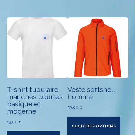
variations.
variat
Les
Les
options
optio
peuvent
peuv
être
être
choisies
chois
sur
sur
la
la
page
page
du
du
produit
produ
T-shirt tubulaire
Veste softshell
manches courtes
homme
basique et
59,00
€
moderne
Ce
19,00
€
produ
CHOIX DES OPTIONS
Ce
a