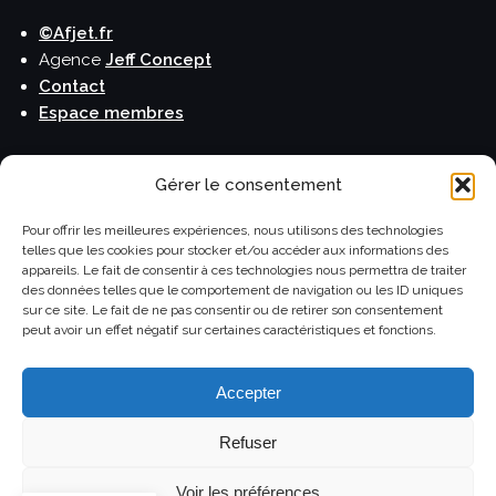
©Afjet.fr
Agence
Jeff Concept
Contact
Espace membres
Publications
Gérer le consentement
Le blog de l'Afjet
Pour offrir les meilleures expériences, nous utilisons des technologies
telles que les cookies pour stocker et/ou accéder aux informations des
La lettre de l'Afjet
appareils. Le fait de consentir à ces technologies nous permettra de traiter
Carnet de voyage
des données telles que le comportement de navigation ou les ID uniques
Horizons Monde
sur ce site. Le fait de ne pas consentir ou de retirer son consentement
peut avoir un effet négatif sur certaines caractéristiques et fonctions.
Le Guide du Routard
Accepter
Refuser
©Afjet.fr Association française des journalistes et des
écrivains du tourisme
Voir les préférences