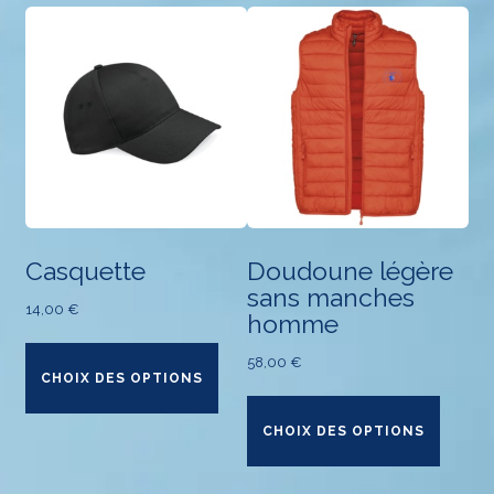
Casquette
Doudoune légère
sans manches
14,00
€
homme
Ce
58,00
€
produit
CHOIX DES OPTIONS
a
Ce
plusieurs
produ
CHOIX DES OPTIONS
variations.
a
Les
plusie