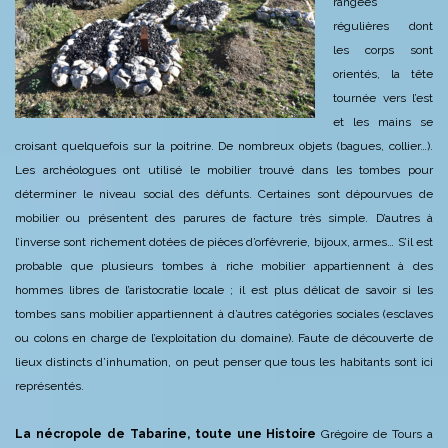
rangées
régulières dont
les corps sont
orientés, la tête
tournée vers l’est
et les mains se
croisant quelquefois sur la poitrine. De nombreux objets (bagues, collier…).
Les archéologues ont utilisé le mobilier trouvé dans les tombes pour
déterminer le niveau social des défunts. Certaines sont dépourvues de
mobilier ou présentent des parures de facture très simple. D’autres à
l’inverse sont richement dotées de pièces d’orfèvrerie, bijoux,
armes…
S’il est
probable que plusieurs tombes à riche mobilier appartiennent à des
hommes libres de l’aristocratie locale ; il est plus délicat de savoir si les
tombes sans mobilier appartiennent à d’autres catégories sociales (esclaves
ou colons en charge de l’exploitation du domaine). Faute de découverte de
lieux distincts d’inhumation, on peut penser que tous les habitants
sont ici
représentés.
La nécropole de Tabarine, toute une Histoire
Grégoire de Tours a