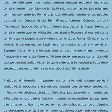
décrit le déferlement de hordes barbares mettant régulièrement à sac
l’empire romain.
Il semble que la réalité soit plus contrastée.
Les échanges
commerciaux entre les Romains, l’aristocratie gallo-romaine et les peuples
d’au-delà du Danube et du Rhin (Francs, Alamans, Ostrogoths…) sont
fréquents à l’époque.
Dès la fin du Vème siècle, c’est en tant que fédérés de
l’empire romain que les Wisigoths s’installent à Toulouse et règnent sur le
territoire qui va jusqu’à la Loire. Vaincus par le roi des Francs, Clovis, en 507 à
Vouillé, ils se replient en Septimanie (Languedoc actuel environ) et en
Espagne.
Ce territoire entre alors dans le royaume mérovingien, dynastie
franque chrétienne, du Vème au VIIIème siècle.
Implantée sur un site déjà
occupé pendant l’antiquité, la nécropole a été utilisée pendant près de deux
siècles, du milieu du VIème siècle au début du VIIIème siècle.
Pratiques d’Inhumation
Implantée sur un site déjà occupé pendant
l’antiquité, la nécropole a été utilisée pendant près de deux siècles, du
milieu du VIe siècle au début du VIIIe siècle. Les observations minutieuses
effectuées au cours de la fouille ont permis de reconstituer les pratiques
d’inhumation, utilisant diverses formes de coffrages de bois.
L’équipe
d’archéologues a constaté de nombreux cas de regroupements des défunts