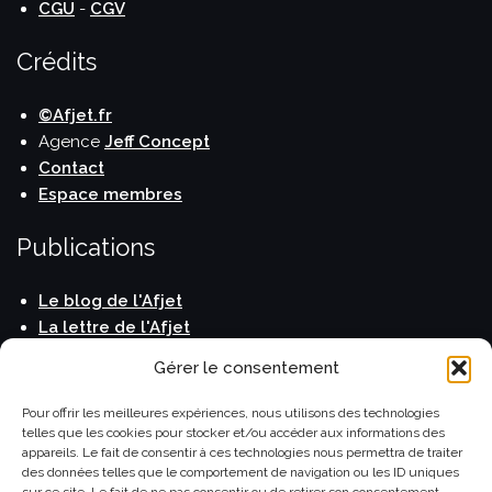
CGU
-
CGV
Crédits
©Afjet.fr
Agence
Jeff Concept
Contact
Espace membres
Publications
Le blog de l'Afjet
La lettre de l'Afjet
Carnet de voyage
Gérer le consentement
Horizons Monde
Le Guide du Routard
Pour offrir les meilleures expériences, nous utilisons des technologies
telles que les cookies pour stocker et/ou accéder aux informations des
appareils. Le fait de consentir à ces technologies nous permettra de traiter
des données telles que le comportement de navigation ou les ID uniques