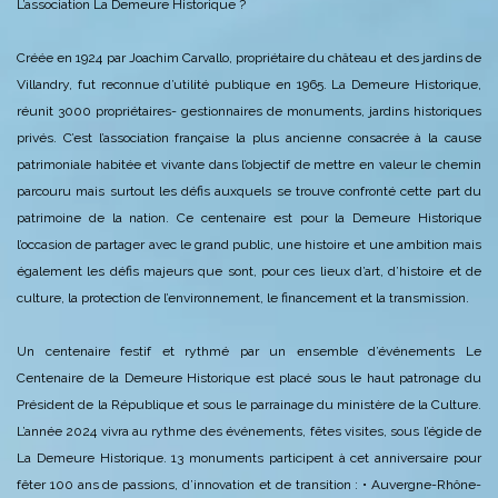
L’association La Demeure Historique ?
Créée en 1924 par Joachim Carvallo, propriétaire du château et des jardins de
Villandry, fut reconnue d’utilité publique en 1965.
La Demeure Historique,
réunit 3000 propriétaires- gestionnaires de monuments, jardins historiques
privés. C’est l’association française la plus ancienne consacrée à la cause
patrimoniale habitée et vivante dans l’objectif de mettre en valeur le chemin
parcouru mais surtout les défis auxquels se trouve confronté cette part du
patrimoine de la nation.
Ce centenaire est pour la Demeure Historique
l’occasion de partager avec le grand public, une histoire et une ambition mais
également les défis majeurs que sont, pour ces lieux d’art, d’histoire et de
culture, la protection de l’environnement, le financement et la transmission.
Un centenaire festif et rythmé par un ensemble d’événements
Le
Centenaire de la Demeure Historique est placé sous le haut patronage du
Président de la République et sous le parrainage du ministère de la Culture.
L’année 2024 vivra au rythme des événements, fêtes visites, sous l’égide de
La Demeure Historique.
13 monuments participent à cet anniversaire pour
fêter 100 ans de passions, d’innovation et de transition :
• Auvergne-Rhône-