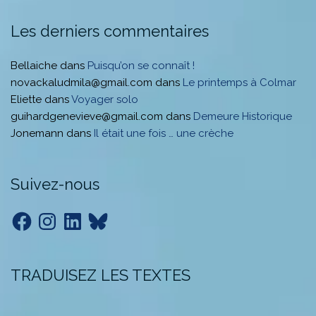
Les derniers commentaires
Bellaiche
dans
Puisqu’on se connaît !
novackaludmila@gmail.com
dans
Le printemps à Colmar
Eliette
dans
Voyager solo
guihardgenevieve@gmail.com
dans
Demeure Historique
Jonemann
dans
Il était une fois … une crèche
Suivez-nous
Facebook
Instagram
LinkedIn
Bluesky
TRADUISEZ LES TEXTES