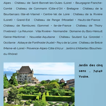
Alpes : Château de Saint-Bonnet-les-Oules (Loire)
• Bourgogne-Franche-
Comté : Château de Commarin (Côte-d’Or)
• Bretagne : Château de la
Bourbansais (Ille-et-Vilaine)
• Centre-Val de Loire : Château de la Rivière
(Loiret)
• Grand-Est : Château de Pange (Moselle)
• Hauts-de-France :
Château de Rambures (Somme)
• Ile-de-France : Château de Thoiry
(Yvelines)
• La Réunion : Villa Rivière
• Normandie : Domaine du Bois-Héroult
(Seine-Maritime)
• Nouvelle-Aquitaine : Château Soutard (La Gironde)
•
Occitanie : Abbaye de Fontfroide (Aude)
• Pays de la Loire : Château de Brézé
(Maine-et-Loire)
• Provence-Alpes-Côte d’Azur : Jardins d’Albertas (Bouches-
du-Rhône)
Jardin des cinq
sens , 74140
Yvoire.