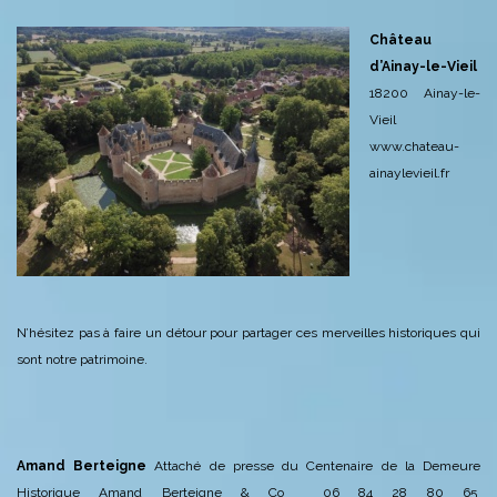
Château
d’Ainay-le-Vieil
18200 Ainay-le-
Vieil
www.chateau-
ainaylevieil.fr
N’hésitez pas à faire un détour pour partager ces merveilles historiques qui
sont notre patrimoine.
Amand Berteigne
Attaché de presse du Centenaire de la Demeure
Historique
Amand Berteigne & Co
06 84 28 80 65