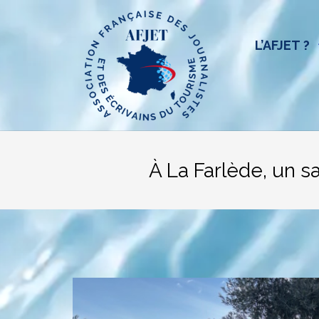
Aller
au
contenu
L’AFJET ?
À La Farlède, un sa