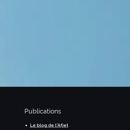
me une odeur d’été
Musée Cognacq-Jay
Publications
Le blog de l'Afjet