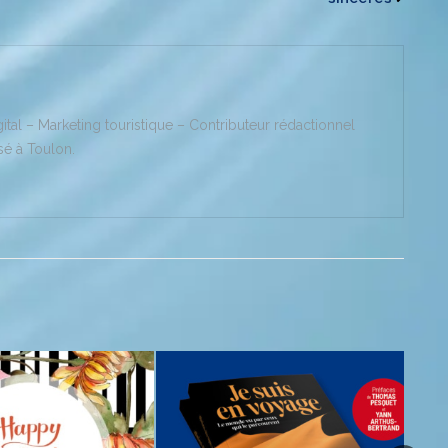
gital – Marketing touristique – Contributeur rédactionnel
sé à Toulon.