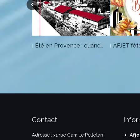
lon
Été en Provence : quand…
AFJET fêt
Contact
Info
Adresse : 31 rue Camille Pelletan
Afje