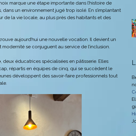
hoix marque une étape importante dans l’histoire de
s, dans un environnement jugé trop isolé. En s’implantant
œur de la vie locale, au plus près des habitants et des
etrouve aujourd’hui une nouvelle vocation. Il devient un
et modernité se conjuguent au service de l’inclusion.
e
, deux éducatrices spécialisées en pâtisserie. Elles
L
p, répartis en équipes de cinq, qui se succèdent le
es jeunes développent des savoir-faire professionnels tout
B
ale.
n
C
El
g
H
J