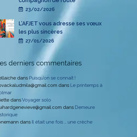
compagnon de route
23/02/2026
L’AFJET vous adresse ses vœux
les plus sincères
27/01/2026
es derniers commentaires
ellaiche
dans
Puisqu’on se connaît !
ovackaludmila@gmail.com
dans
Le printemps à
olmar
iette
dans
Voyager solo
uihardgenevieve@gmail.com
dans
Demeure
istorique
onemann
dans
Il était une fois … une crèche