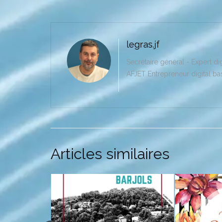
legras.jf
Secrétaire général - Expert di
AFJET Entrepreneur digital ba
Articles similaires