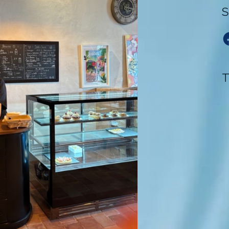
S
F
T