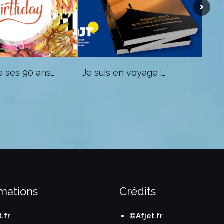
e ses 90 ans…
Je suis en voyage :…
Com
rmations
Crédits
t.fr
©Afjet.fr