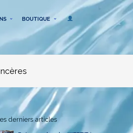
NS
BOUTIQUE
incères
es derniers articles