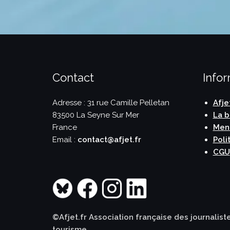
Contact
Info
Adresse : 31 rue Camille Pelletan
Afje
83500 La Seyne Sur Mer
La b
France
Ment
Email :
contact@afjet.fr
Poli
CGU
©Afjet.fr Association française des journalist
tourisme