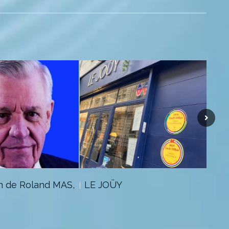
on de Roland MAS,
LE JOÜY
Rue