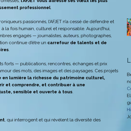
promesses,
l’AFJET vous adresse ses vœux les plus
issement professionnel
.
oniqueurs passionnés, l’AFJET n’a cessé de défendre et
à la fois humain, culturel et responsable. Aujourd’hui,
mbres engagés — journalistes, auteurs, photographes,
tion continue d’être un
carrefour de talents et de
ires
.
L
forts — publications, rencontres, échanges et prix
l’amour des mots, des images et des paysages. Ces projets
B
 en lumière la richesse du patrimoine culturel,
n
rir et comprendre, et contribuer à une
C
juste, sensible et ouverte à tous
.
El
g
H
J
ent
, qui interrogent et qui révèlent la diversité des