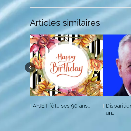
Articles similaires
lon
AFJET fête ses 90 ans…
Dispariti
un…