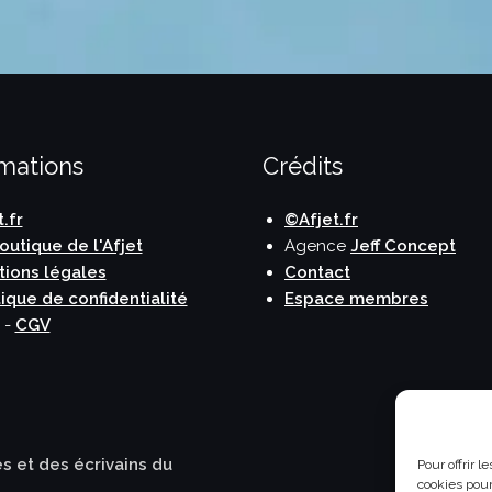
rmations
Crédits
t.fr
©Afjet.fr
outique de l'Afjet
Agence
Jeff Concept
ions légales
Contact
tique de confidentialité
Espace membres
-
CGV
es et des écrivains du
Pour offrir 
cookies pour