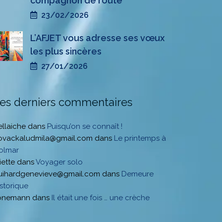
compagnon de route
23/02/2026
L’AFJET vous adresse ses vœux
les plus sincères
27/01/2026
es derniers commentaires
ellaiche
dans
Puisqu’on se connaît !
ovackaludmila@gmail.com
dans
Le printemps à
olmar
iette
dans
Voyager solo
uihardgenevieve@gmail.com
dans
Demeure
istorique
onemann
dans
Il était une fois … une crèche