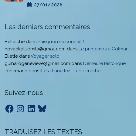
27/01/2026
Les derniers commentaires
Bellaiche
dans
Puisqu’on se connaît !
novackaludmila@gmail.com
dans
Le printemps à Colmar
Eliette
dans
Voyager solo
guihardgenevieve@gmail.com
dans
Demeure Historique
Jonemann
dans
Il était une fois … une crèche
Suivez-nous
Facebook
Instagram
LinkedIn
Bluesky
TRADUISEZ LES TEXTES