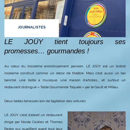
JOURNALISTES
LE JOÜY tient toujours ses
promesses… gourmandes !
Au cœur du troisième arrondissement parisien, LE JOÜY est un bistrot
moderne construit comme un décor de théâtre. Mais c’est aussi un bar
banché, une boîte à musique, une maison d’artistes… et surtout un
restaurant distingué « Table Gourmande Toquée » par le Gault et Millau.
Deux belles terrasses loin de l’agitation des voitures
LE JOÜY, c’est d’abord un restaurant
dirigé par Nicola Casties et Thomas
Pastor qui qualifient avant tout leur