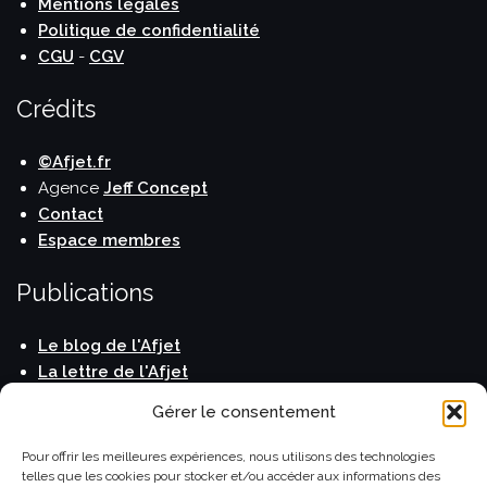
Mentions légales
Politique de confidentialité
CGU
-
CGV
Crédits
©Afjet.fr
Agence
Jeff Concept
Contact
Espace membres
Publications
Le blog de l'Afjet
La lettre de l'Afjet
Carnet de voyage
Gérer le consentement
Horizons Monde
Le Guide du Routard
Pour offrir les meilleures expériences, nous utilisons des technologies
telles que les cookies pour stocker et/ou accéder aux informations des