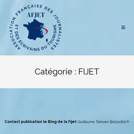
Aller
au
contenu
Catégorie :
FIJET
Contact publication le Blog de la Fijet
Guillaume Tatouex fijet@afjet.fr