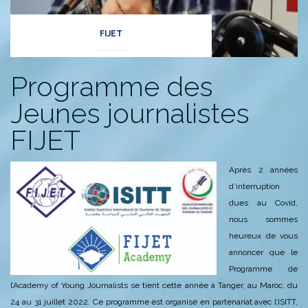
FIJET
Programme des
Jeunes journalistes
FIJET
Après 2 années
d’interruption
dues au Covid,
nous sommes
heureux de vous
annoncer que le
Programme de
l’Academy of Young Journalists se tient cette année à Tanger, au Maroc, du
24 au 31 juillet 2022.
Ce programme est organisé en partenariat avec l’ISITT,