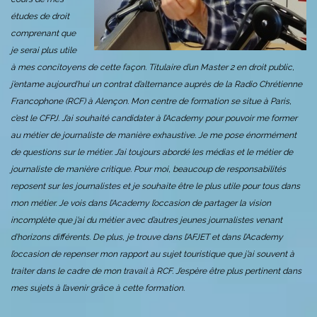
études de droit
comprenant que
je serai plus utile
à mes concitoyens de cette façon. Titulaire d’un Master 2 en droit public,
j’entame aujourd’hui un contrat d’alternance auprès de la Radio Chrétienne
Francophone (RCF) à Alençon. Mon centre de formation se situe à Paris,
c’est le CFPJ. J’ai souhaité candidater à l’Academy pour pouvoir me former
au métier de journaliste de manière exhaustive. Je me pose énormément
de questions sur le métier. J’ai toujours abordé les médias et le métier de
journaliste de manière critique. Pour moi, beaucoup de responsabilités
reposent sur les journalistes et je souhaite être le plus utile pour tous dans
mon métier. Je vois dans l’Academy l’occasion de partager la vision
incomplète que j’ai du métier avec d’autres jeunes journalistes venant
d’horizons différents. De plus, je trouve dans l’AFJET et dans l’Academy
l’occasion de repenser mon rapport au sujet touristique que j’ai souvent à
traiter dans le cadre de mon travail à RCF. J’espère être plus pertinent dans
mes sujets à l’avenir grâce à cette formation.