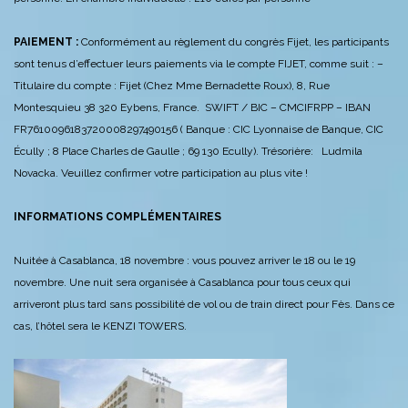
PAIEMENT :
Conformément au règlement du congrès Fijet, les participants
sont tenus d’effectuer leurs paiements via le compte FIJET, comme suit : –
Titulaire du compte : Fijet (Chez Mme Bernadette Roux), 8, Rue
Montesquieu 38 320 Eybens, France. SWIFT / BIC – CMCIFRPP – IBAN
FR7610096183720008297490156 ( Banque : CIC Lyonnaise de Banque, CIC
Écully ; 8 Place Charles de Gaulle ; 69 130 Ecully). Trésorière: Ludmila
Novacka. Veuillez confirmer votre participation au plus vite !
INFORMATIONS COMPLÉMENTAIRES
Nuitée à Casablanca, 18 novembre : vous pouvez arriver le 18 ou le 19
novembre. Une nuit sera organisée à Casablanca pour tous ceux qui
arriveront plus tard sans possibilité de vol ou de train direct pour Fès. Dans ce
cas, l’hôtel sera le KENZI TOWERS.