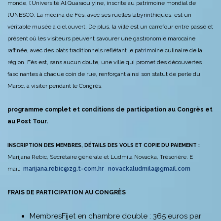
monde, l’Université Al Quaraouiyine, inscrite au patrimoine mondial de
l’UNESCO. La médina de Fès, avec ses ruelles labyrinthiques, est un
véritable musée à ciel ouvert. De plus, la ville est un carrefour entre passé et
présent où les visiteurs peuvent savourer une gastronomie marocaine
raffinée, avec des plats traditionnels reflétant le patrimoine culinaire de la
région. Fès est, sans aucun doute, une ville qui promet des découvertes
fascinantes à chaque coin de rue, renforçant ainsi son statut de perle du
Maroc, à visiter pendant le Congrès.
programme complet et conditions de participation au Congrès et
au Post Tour.
INSCRIPTION DES MEMBRES, DÉTAILS DES VOLS ET COPIE DU PAIEMENT :
Marijana Rebic, Secrétaire générale et Ludmila Novacka, Trésorière. E
mail:
marijana.rebic@zg.t-com.hr
novackaludmila@gmail.com
FRAIS DE PARTICIPATION AU CONGRÈS
MembresFijet en chambre double : 365 euros par