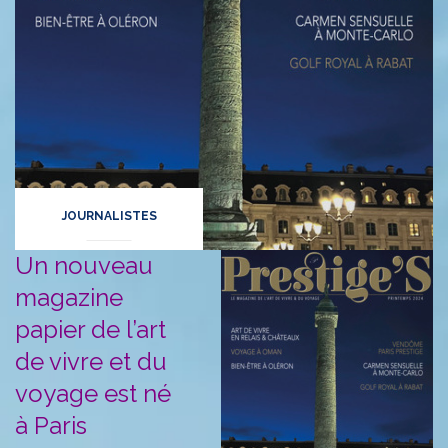
JOURNALISTES
Un nouveau
magazine
papier
de l’art
de vivre et du
voyage est né
à Paris