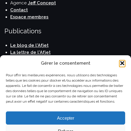
Agence
Jeff Concept
Contact
Espace membres
Publications
Le blog de l'Afjet
La lettre de l'Afjet
Carnet de voyage
Gérer le consentement
Horizons Monde
Le Guide du Routard
Pour offrir les meilleures expériences, nous utilisons des technologies
telles que les cookies pour stocker et/ou accéder aux informations des
appareils. Le fait de consentir à ces technologies nous permettra de traiter
des données telles que le comportement de navigation ou les ID uniques
sur ce site. Le fait de ne pas consentir ou de retirer son consentement
peut avoir un effet négatif sur certaines caractéristiques et fonctions.
©Afjet.fr Association française des journalistes et des
écrivains du tourisme
Accepter