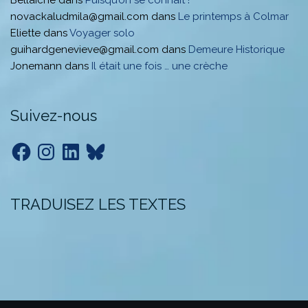
Bellaiche
dans
Puisqu’on se connaît !
novackaludmila@gmail.com
dans
Le printemps à Colmar
Eliette
dans
Voyager solo
guihardgenevieve@gmail.com
dans
Demeure Historique
Jonemann
dans
Il était une fois … une crèche
Suivez-nous
Facebook
Instagram
LinkedIn
Bluesky
TRADUISEZ LES TEXTES