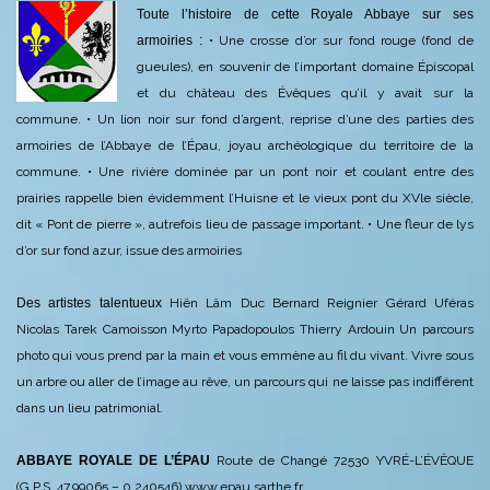
Toute l’histoire de cette Royale Abbaye sur ses
armoiries :
• Une crosse d’or sur fond rouge (fond de
gueules), en souvenir de l’important domaine
Épiscopal
et du château des Évêques qu’il y avait sur la
commune.
• Un lion noir sur fond d’argent, reprise d’une des parties des
armoiries de l’Abbaye de
l’Épau, joyau archéologique du territoire de la
commune.
• Une rivière dominée par un pont noir et coulant entre des
prairies rappelle bien évidemment l’Huisne et le vieux pont du XVle siècle,
dit « Pont de pierre », autrefois lieu de passage important.
• Une fleur de lys
d’or sur fond azur, issue des armoiries
Des artistes talentueux
Hiên Lâm Duc
Bernard Reignier
Gérard Uféras
Nicolas Tarek Camoisson
Myrto Papadopoulos
Thierry Ardouin
Un parcours
photo qui vous prend par la main et vous emmène au fil du vivant. Vivre sous
un arbre ou aller de l’image au rêve, un parcours qui ne laisse pas indifférent
dans un lieu patrimonial.
ABBAYE ROYALE DE L’ÉPAU
Route de Changé
72530 YVRÉ-L’ÉVÊQUE
(G.P.S. 47.99065 – 0.240546)
www.epau.sarthe.fr