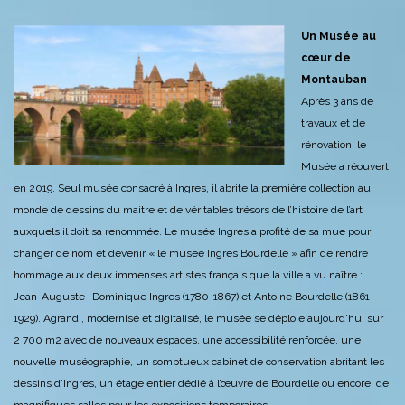
Un Musée au
cœur de
Montauban
Après 3 ans de
travaux et de
rénovation, le
Musée a réouvert
en 2019.
Seul musée consacré à Ingres, il abrite la première collection au
monde de dessins du maitre et de véritables trésors de l’histoire de l’art
auxquels il doit sa renommée.
Le musée Ingres a profité de sa mue pour
changer de nom et devenir « le musée Ingres Bourdelle » afin de rendre
hommage aux deux immenses artistes français que la ville a vu naître :
Jean-Auguste- Dominique Ingres (1780-1867) et Antoine Bourdelle (1861-
1929).
Agrandi, modernisé et digitalisé, le musée se déploie aujourd’hui sur
2 700 m2 avec de nouveaux espaces, une accessibilité renforcée, une
nouvelle muséographie, un somptueux cabinet de conservation abritant les
dessins d’Ingres, un étage entier dédié à l’œuvre de Bourdelle ou encore, de
magnifiques salles pour les expositions temporaires.