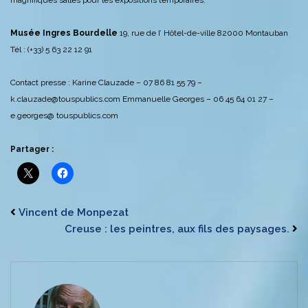
Musée Ingres Bourdelle
19, rue de I’ Hôtel-de-ville
82000 Montauban
Tél : (+33) 5 63 22 12 91
Contact presse :
Karine Clauzade – 07 86 81 55 79 –
k.clauzade@touspublics.com
Emmanuelle Georges – 06 45 64 01 27 –
e.georges@ touspublics.com
Partager :
Vincent de Monpezat
Creuse : les peintres, aux fils des paysages.