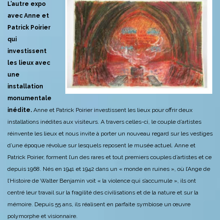
L’autre expo
avec Anne et
Patrick Poirier
qui
investissent
les lieux avec
une
installation
monumentale
inédite.
Anne et Patrick Poirier investissent les lieux pour offrir deux
installations inédites aux visiteurs.
A
travers celles-ci, le couple d’artistes
réinvente les lieux et nous invite à porter un nouveau regard sur les vestiges
d’une époque révolue sur lesquels reposent le musée actuel.
Anne et
Patrick Poirier, forment l’un des rares et tout premiers couples d’artistes et ce
depuis 1968. Nés en 1941 et 1942 dans un « monde en ruines », où l’Ange de
l’Histoire de Walter Benjamin voit « la violence qui s’accumule », ils ont
centré leur travail sur la fragilité des civilisations et de la nature et sur la
mémoire. Depuis 55 ans, ils réalisent en parfaite symbiose un œuvre
polymorphe et visionnaire.