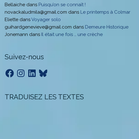
Bellaiche
dans
Puisqu’on se connaît !
novackaludmila@gmail.com
dans
Le printemps à Colmar
Eliette
dans
Voyager solo
guihardgenevieve@gmail.com
dans
Demeure Historique
Jonemann
dans
Il était une fois … une crèche
Suivez-nous
Facebook
Instagram
LinkedIn
Bluesky
TRADUISEZ LES TEXTES