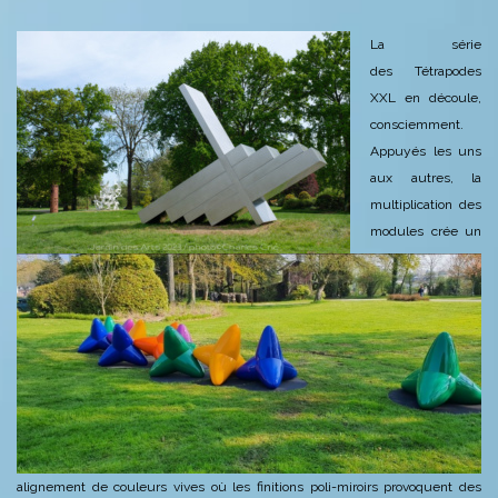
La série
des Tétrapodes
XXL en découle,
consciemment.
Appuyés les uns
aux autres, la
multiplication des
modules crée un
alignement de couleurs vives où les finitions poli-miroirs provoquent des