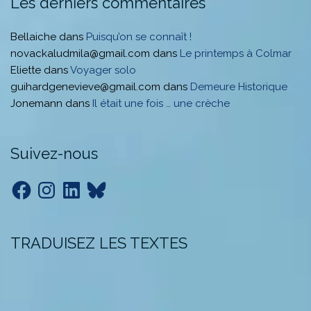
Les derniers commentaires
Bellaiche
dans
Puisqu’on se connaît !
novackaludmila@gmail.com
dans
Le printemps à Colmar
Eliette
dans
Voyager solo
guihardgenevieve@gmail.com
dans
Demeure Historique
Jonemann
dans
Il était une fois … une crèche
Suivez-nous
Facebook
Instagram
LinkedIn
Bluesky
TRADUISEZ LES TEXTES