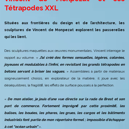
Tétrapodes XXL
Situées aux frontières du design et de l’architecture, les
sculptures de Vincent de Monpezat explorent les passerelles
qui les lient.
Des sculptures maquettes aux œuvres monumentales, Vincent interroge le
rapport au volume. «
J’ai créé des formes sensuelles, légères, colorées,
joyeuses et modulables à l’infini, en revisitant les grands tétrapodes en
bétons servant à briser les vagues.
» Assemblées à partir de matériaux
soigneusement choisis, en explorateur de la matière, il joue avec les
déséquilibres, la fragilité́, les effets de surface poussés à la perfection.
«
De mon atelier, je jouis d’une vue directe sur la rade de Brest et son
port de commerce. Fortement imprégné́ par cette proximité́, les
balises, les bouées, les phares, les grues, les cargos et les bâ
t
iments
industriels font partie de mon répertoire formel ; impossible d’échapper
à cet “océan urbain”
».