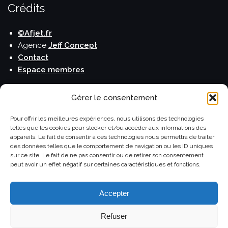
Crédits
©Afjet.fr
Agence
Jeff Concept
Contact
Espace membres
Publications
Gérer le consentement
Le blog de l'Afjet
Pour offrir les meilleures expériences, nous utilisons des technologies
telles que les cookies pour stocker et/ou accéder aux informations des
La lettre de l'Afjet
appareils. Le fait de consentir à ces technologies nous permettra de traiter
Carnet de voyage
des données telles que le comportement de navigation ou les ID uniques
Horizons Monde
sur ce site. Le fait de ne pas consentir ou de retirer son consentement
peut avoir un effet négatif sur certaines caractéristiques et fonctions.
Le Guide du Routard
Accepter
Refuser
©Afjet.fr Association française des journalistes et des